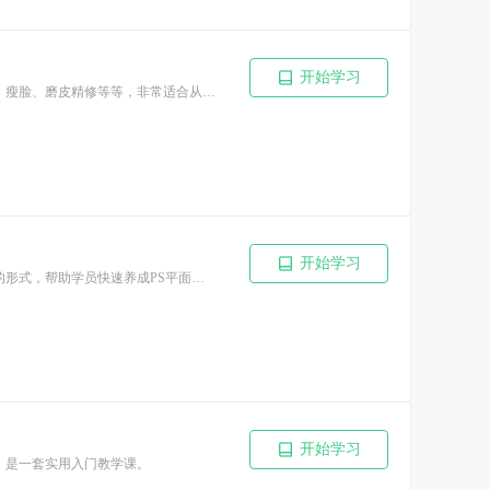
开始学习
本套课程基于2022版本录制，主要讲解PS在摄影场景中的实际应用，如：图像矫正、调光、瘦脸、磨皮精修等等，非常适合从事图片精修的学员针对性学习。
开始学习
本套课程基于2022版本录制，主要讲解PS在平面设计中的应用，通过对基础操作结合实例的形式，帮助学员快速养成PS平面设计思维。
开始学习
作，是一套实用入门教学课。