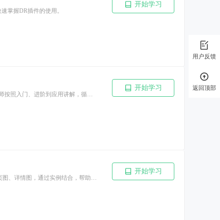
开始学习
快速掌握DR插件的使用。
用户反馈
开始学习
返回顶部
本套课程从三个入门、中级、高级三个阶段，分为6个章节，基于2023版本录制，由专业讲师按照入门、进阶到应用讲解，循序渐进，结合实战案例，能帮助您快速掌握软件的操作并应用到实际工作中。
开始学习
本套课程基于2023版本录制，共31节课，主要讲解PS在电商行业的作图技巧，对电商的首页图、详情图，通过实例结合，帮助学员快速掌握PS。