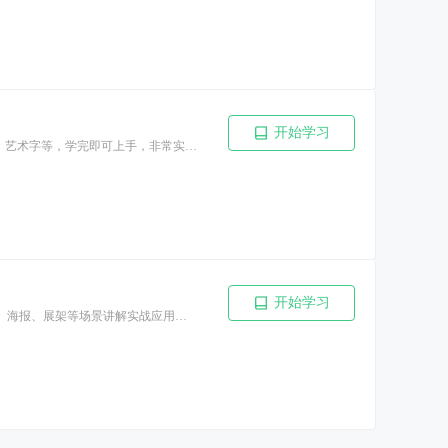
开始学习
本课程共17课的专题讲解，着重讲解PS在办公中的应用，如：水印、改文字、公章、换脸、艺术字等，学完即可上手，非常实用！
开始学习
本套课程着重讲解PS的实战应用，适合有PS基础的学员学习，对产品的精修、电商、简历、海报、展架等场景讲解实战应用技巧。