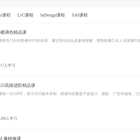
dr课程
LrC课程
InDesign课程
SAI课程
影楼调色精品课
课程专门针对影楼中PS的应用，通过理论结合多案例讲解，帮助影楼工作人员掌握PS
817人学习
2025高级进阶精品课
课程一共108节，基于2025版本录制，授课内容覆盖平面设计、摄影、广告等领域，
268人学习
5人像精修课