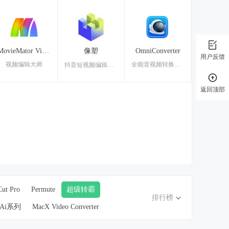
MovieMator Video Editor Pro
像塑
OmniConverter
用户反馈
视频编辑大师
全能音视频转换工具
抖音短视频编辑软件
返回顶部
Cut Pro
Permute
超级转霸
排行榜
z Ai系列
MacX Video Converter